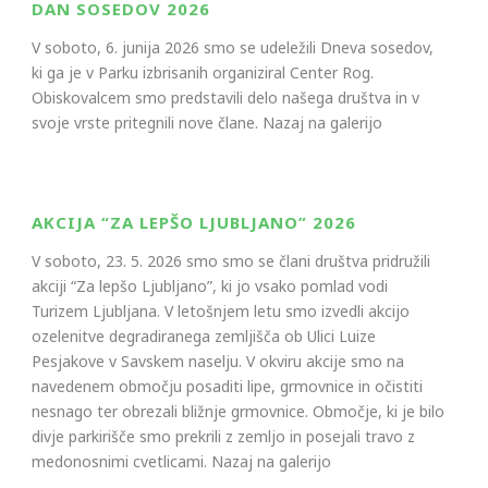
DAN SOSEDOV 2026
V soboto, 6. junija 2026 smo se udeležili Dneva sosedov,
ki ga je v Parku izbrisanih organiziral Center Rog.
Obiskovalcem smo predstavili delo našega društva in v
svoje vrste pritegnili nove člane. Nazaj na galerijo
AKCIJA “ZA LEPŠO LJUBLJANO” 2026
V soboto, 23. 5. 2026 smo smo se člani društva pridružili
akciji “Za lepšo Ljubljano”, ki jo vsako pomlad vodi
Turizem Ljubljana. V letošnjem letu smo izvedli akcijo
ozelenitve degradiranega zemljišča ob Ulici Luize
Pesjakove v Savskem naselju. V okviru akcije smo na
navedenem območju posaditi lipe, grmovnice in očistiti
nesnago ter obrezali bližnje grmovnice. Območje, ki je bilo
divje parkirišče smo prekrili z zemljo in posejali travo z
medonosnimi cvetlicami. Nazaj na galerijo