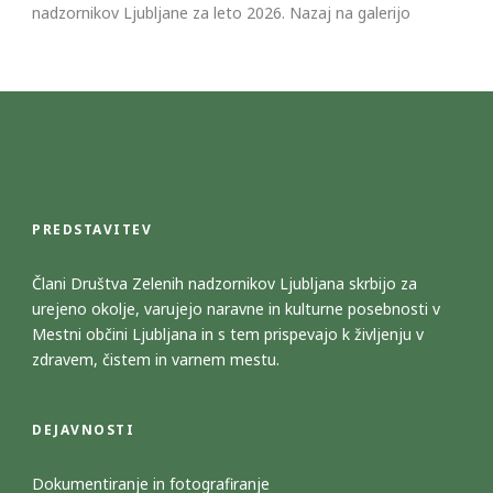
nadzornikov Ljubljane za leto 2026. Nazaj na galerijo
PREDSTAVITEV
Člani Društva Zelenih nadzornikov Ljubljana skrbijo za
urejeno okolje, varujejo naravne in kulturne posebnosti v
Mestni občini Ljubljana in s tem prispevajo k življenju v
zdravem, čistem in varnem mestu.
DEJAVNOSTI
Dokumentiranje in fotografiranje